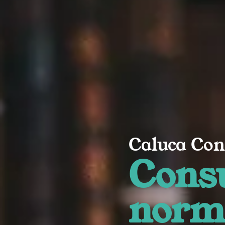
Caluca Con
Consu
norm