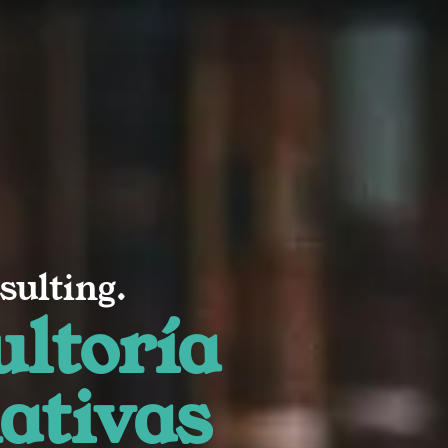
sulting.
ltoría
ativas